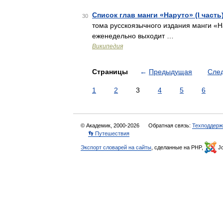
Список глав манги «Наруто» (I часть
30
тома русскоязычного издания манги «
еженедельно выходит …
Википедия
Страницы
←
Предыдущая
Сле
1
2
3
4
5
6
© Академик, 2000-2026
Обратная связь:
Техподдерж
👣 Путешествия
Экспорт словарей на сайты
, сделанные на PHP,
Jo