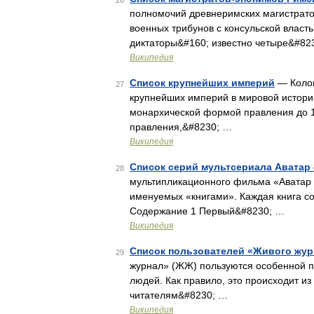
26
полномочий древнеримских магистрато
военных трибунов с консульской власть
диктаторы&#160; известно четыре&#82
Википедия
Список крупнейших империй
— Колон
27
крупнейших империй в мировой истории
монархической формой правления до 1
правления,&#8230; …
Википедия
Список серий мультсериала Аватар 
28
мультипликационного фильма «Аватар Л
именуемых «книгами». Каждая книга сос
Содержание 1 Первый&#8230; …
Википедия
Список пользователей «Живого жур
29
журнал» (ЖЖ) пользуются особенной п
людей. Как правило, это происходит из
читателям&#8230; …
Википедия