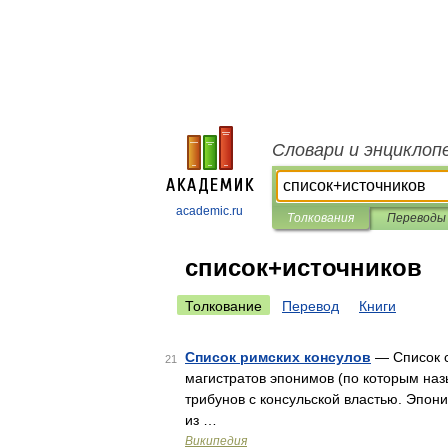
Словари и энциклоп
academic.ru
Толкования
Переводы
список+источников
Толкование
Перевод
Книги
Список римских консулов
— Список с
21
магистратов эпонимов (по которым назы
трибунов с консульской властью. Эпон
из …
Википедия