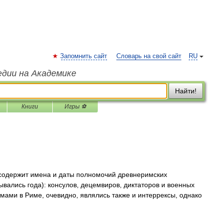
Запомнить сайт
Словарь на свой сайт
RU
едии на Академике
Найти!
Книги
Игры ⚽
одержит имена и даты полномочий древнеримских
вались года): консулов, децемвиров, диктаторов и военных
имами в Риме, очевидно, являлись также и интеррексы, однако