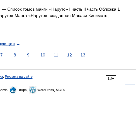
)
— Список томов манги «Наруто» I часть II часть Обложка 1
Наруто» Манга «Наруто», созданная Масаси Кисимото,
дующая
→
7
8
9
10
11
12
13
ка
,
Реклама на сайте
18+
omla,
Drupal,
WordPress, MODx.