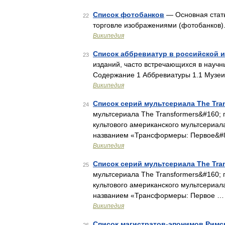
Список фотобанков
— Основная стать
22
торговле изображениями (фотобанков)
Википедия
Список аббревиатур в российской и
23
изданий, часто встречающихся в научн
Содержание 1 Аббревиатуры 1.1 Музеи
Википедия
Список серий мультсериала The Tran
24
мультсериала The Transformers&#160; 
культового американского мультсериал
названием «Трансформеры: Первое&#
Википедия
Список серий мультсериала The Tran
25
мультсериала The Transformers&#160; 
культового американского мультсериал
названием «Трансформеры: Первое …
Википедия
Список магистратов-эпонимов Римс