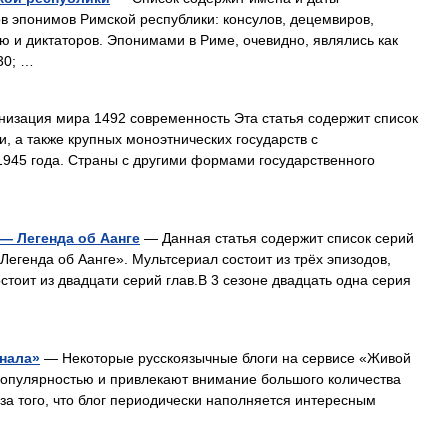
в эпонимов Римской республики: консулов, децемвиров,
ю и диктаторов. Эпонимами в Риме, очевидно, являлись как
30; …
изация мира 1492 современность Эта статья содержит список
, а также крупных моноэтнических государств с
945 года. Страны с другими формами государственного
— Легенда об Аанге
— Данная статья содержит список серий
егенда об Аанге». Мультсериал состоит из трёх эпизодов,
тоит из двадцати серий глав.В 3 сезоне двадцать одна серия
нала»
— Некоторые русскоязычные блоги на сервисе «Живой
опулярностью и привлекают внимание большого количества
 за того, что блог периодически наполняется интересным