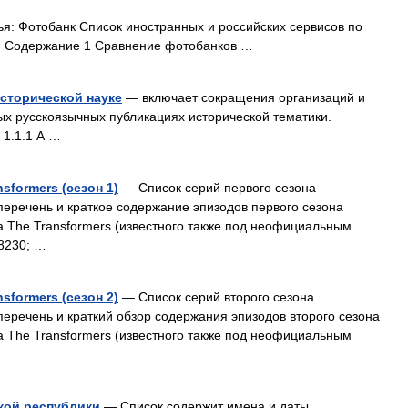
я: Фотобанк Cписок иностранных и российских сервисов по
. Содержание 1 Сравнение фотобанков …
сторической науке
— включает сокращения организаций и
ых русскоязычных публикациях исторической тематики.
 1.1.1 А …
sformers (сезон 1)
— Список серий первого сезона
перечень и краткое содержание эпизодов первого сезона
а The Transformers (известного также под неофициальным
8230; …
sformers (сезон 2)
— Список серий второго сезона
перечень и краткий обзор содержания эпизодов второго сезона
а The Transformers (известного также под неофициальным
кой республики
— Список содержит имена и даты